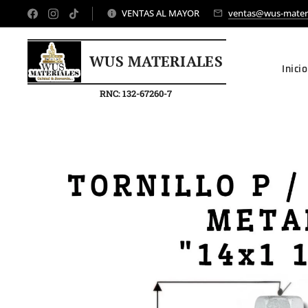
VENTAS AL MAYOR
ventas@wus-mater
WUS MATERIALES
Inicio
RNC: 132-67260-7