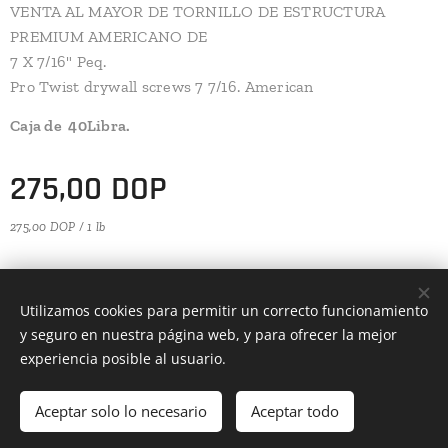
VENTA AL MAYOR DE TORNILLO DE ESTRUCTURA
PREMIUM AMERICANO DE
7 X 7/16" Peq.
Pro Twist drywall screws 7 7/16. American
Caja de 40Libra.
275,00
DOP
275,00 DOP / 1 lb
WUS MATERIALES S.R.L.
Utilizamos cookies para permitir un correcto funcionamiento
RNC 132-67260-7
y seguro en nuestra página web, y para ofrecer la mejor
experiencia posible al usuario.
ventas@wus-materiales.com
Cookies
Aceptar solo lo necesario
Aceptar todo