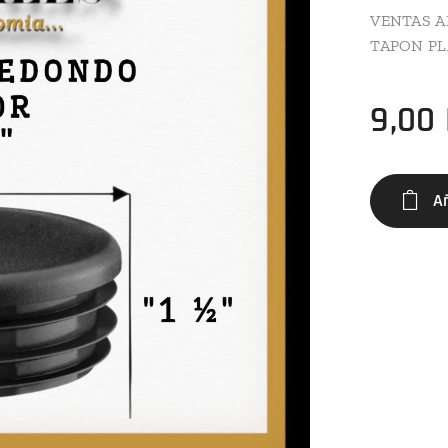
VENTAS A
TAPON PL
9,00
A